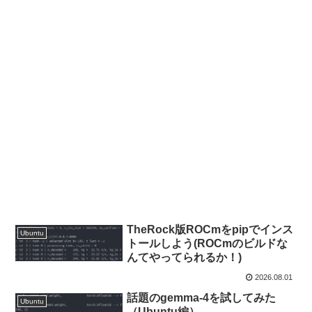
TheRock版ROCmをpipでインス
Ubuntu
トールしよう(ROCmのビルドな
んてやってられるか！)
2026.08.01
話題のgemma-4を試してみた
Ubuntu
（Ubuntu編）