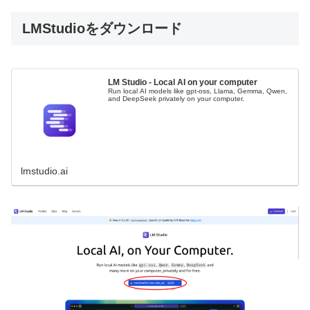
LMStudioをダウンロード
LM Studio - Local AI on your computer
Run local AI models like gpt-oss, Llama, Gemma, Qwen,
and DeepSeek privately on your computer.
lmstudio.ai