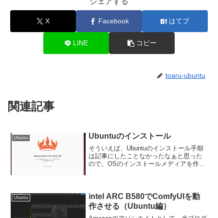
シェアする
X
Facebook
はてブ
LINE
コピー
toaru-ubuntu
関連記事
Ubuntuのインストール
Ubuntu
そういえば、Ubuntuのインストール手順
は記事にしたことなかったなぁと思った
ので。OSのインストールメディアを作る
（Ventoy、Windows編）上のリンクの続
きということになります（記事を書いた
タイミングもあって、バージョンは違い
ます...
intel ARC B580でComfyUIを動
Ubuntu
作させる（Ubuntu編）