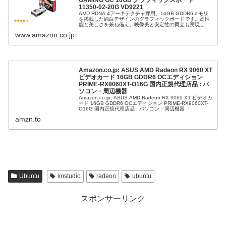
GAMING OC 16GB グラフィックスボード
11350-02-20G VD9221
AMD RDNA 4アーキテクチャ採用、16GB GDDR6メモリ
を搭載した純白デザインのグラフィックボードです。高性
能と美しさを兼ね備え、映像美と安定性の両立も実現して
います。●カラー：ホワイト●製品サイズ：
www.amazon.co.jp
L240×W124×H46.1...
Amazon.co.jp: ASUS AMD Radeon RX 9060 XT
ビデオカード 16GB GDDR6 OCエディション
PRIME-RX9060XT-O16G 国内正規代理店品 : パ
ソコン・周辺機器
Amazon.co.jp: ASUS AMD Radeon RX 9060 XT ビデオカ
ード 16GB GDDR6 OCエディション PRIME-RX9060XT-
O16G 国内正規代理店品 : パソコン・周辺機器
amzn.to
Ubuntu
lmstudio
radeon
ubuntu
スポンサーリンク