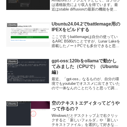
Amazonのアソシエイトとして、当ブログ
は適格販売により収入を得ています。最
近はstable diffusionの最新の機能を使お
うとすると、必ずと言っていいほど
ComfyUIの話がでてきているように感じ
ます。自分はあまり画像生成や動画生...
Ubuntu24.04.2でbattlemage用の
Ubuntu
IPEXをビルドする
ここで言うbattlemageは自分の使ってい
るARC B580のことですが、Lunar Lakeを
搭載したノートPCでも多分できると思い
ます。まぁ、持ってないので試せません
し動作保証もしませんが。24.04.2で
pytorchのビルドがで...
gpt-oss:120bをollamaで動かし
Ubuntu
てみました（CPUで）（Ubuntu
編）
最近、「gpt-oss」なるものが、自分の環
境でもyoutubeでオススメに出てきていた
ので一体なんのことだろうと思って調べ
てみました。ローカルで動かせるChatAI
というものがあるんですね。Intel ARCで
も動かせるのかと思ったのです...
空のテキストエディタってどうや
Ubuntu
って作るの？
Windowsだとデスクトップ上で右クリッ
クすると「新しいフォルダ」や「新しい
テキストファイル」を選択して好きな時