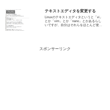
に作り出せると思います。でもUbuntuで
同じことをしようとした時、「新しいフ
ォルダ」は作れても「新しいテキストフ
テキストエディタを変更する
Ubuntu
ァイル」は選...
Linuxのテキストエディタというと「vi」
とか「vim」とか「nano」とかあるらし
いですが、自分はそれらをほとんど使う
ことはありません。以下のような画面で
す。nanoならまだなんとか脱出できる可
能性がありますが・・・。vimの方はどう
や...
スポンサーリンク