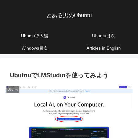
とある男のUbuntu
Ubuntu導入編
Ubuntu目次
Windows目次
Articles in English
UbutnuでLMStudioを使ってみよう
Ubuntu