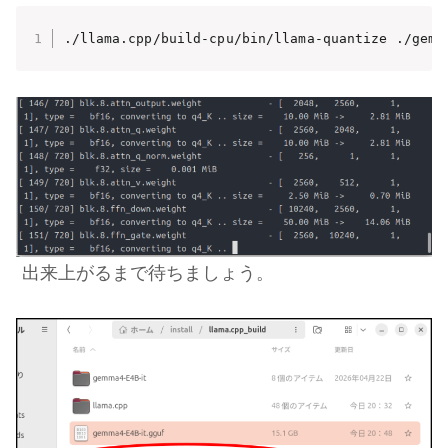
./llama.cpp/build-cpu/bin/llama-quantize ./gemm
出来上がるまで待ちましょう。