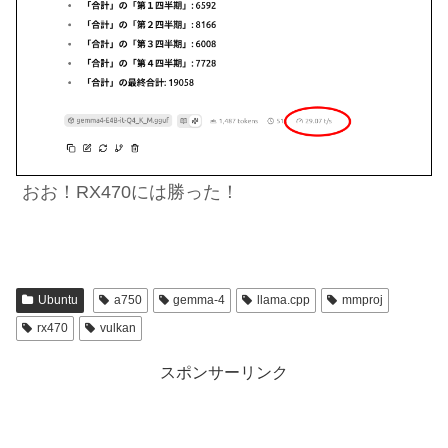
おお！RX470には勝った！
Ubuntu
a750
gemma-4
llama.cpp
mmproj
rx470
vulkan
スポンサーリンク