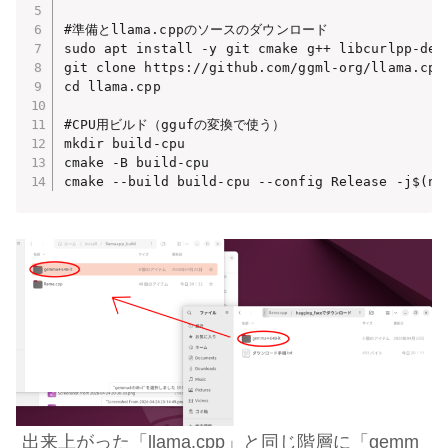
#準備とllama.cppのソースのダウンロード

sudo apt install -y git cmake g++ libcurlpp-dev

git clone https://github.com/ggml-org/llama.cpp.
cd llama.cpp

#CPU用ビルド（ggufの変換で使う）

mkdir build-cpu

cmake -B build-cpu

cmake --build build-cpu --config Release -j$(np
出来上がった「llama.cpp」と同じ階層に「gemm