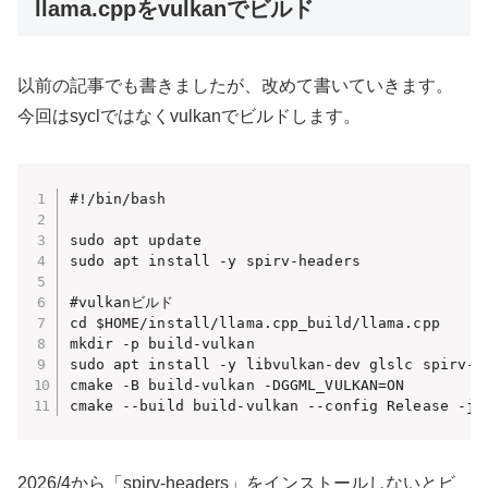
llama.cppをvulkanでビルド
以前の記事でも書きましたが、改めて書いていきます。
今回はsyclではなくvulkanでビルドします。
#!/bin/bash

sudo apt update

sudo apt install -y spirv-headers

#vulkanビルド

cd $HOME/install/llama.cpp_build/llama.cpp

mkdir -p build-vulkan

sudo apt install -y libvulkan-dev glslc spirv-he
cmake -B build-vulkan -DGGML_VULKAN=ON

cmake --build build-vulkan --config Release -j$
2026/4から「spirv-headers」をインストールしないとビ