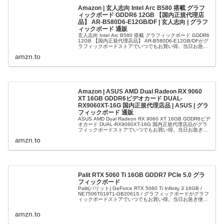
Amazon | 玄人志向 Intel Arc B580 搭載 グラフ
ィックボード GDDR6 12GB 【国内正規代理店
品】 AR-B580D6-E12GB/DF | 玄人志向 | グラフ
ィックボード 通販
玄人志向 Intel Arc B580 搭載 グラフィックボード GDDR6
12GB 【国内正規代理店品】 AR-B580D6-E12GB/DFがグ
ラフィックボードストアでいつでもお買い得。当日お急ぎ
便対象商品は、当日お届け可能です。アマ...
amzn.to
Amazon | ASUS AMD Dual Radeon RX 9060
XT 16GB GDDR6ビデオカード DUAL-
RX9060XT-16G 国内正規代理店品 | ASUS | グラ
フィックボード 通販
ASUS AMD Dual Radeon RX 9060 XT 16GB GDDR6ビデ
オカード DUAL-RX9060XT-16G 国内正規代理店品がグラ
フィックボードストアでいつでもお買い得。当日お急ぎ便
対象商品は、当日お届け可能です。...
amzn.to
Palit RTX 5060 Ti 16GB GDDR7 PCIe 5.0 グラ
フィックボード
Palit(パリット) GeForce RTX 5060 Ti Infinity 3 16GB /
NE7506T019T1-GB2061S / グラフィックボードがグラフ
ィックボードストアでいつでもお買い得。当日お急ぎ便対
象商品は、当日お...
amzn.to