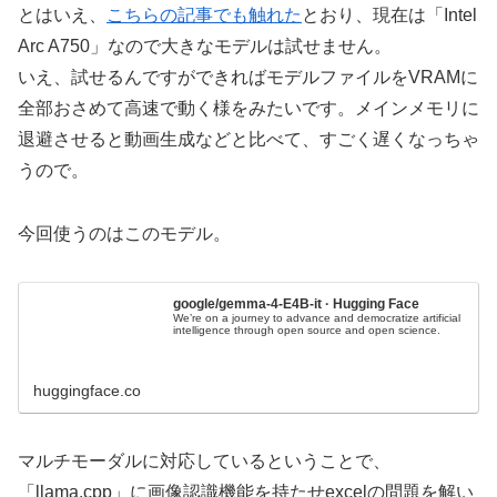
とはいえ、
こちらの記事でも触れた
とおり、現在は「Intel
Arc A750」なので大きなモデルは試せません。
いえ、試せるんですができればモデルファイルをVRAMに
全部おさめて高速で動く様をみたいです。メインメモリに
退避させると動画生成などと比べて、すごく遅くなっちゃ
うので。
今回使うのはこのモデル。
google/gemma-4-E4B-it · Hugging Face
We’re on a journey to advance and democratize artificial
intelligence through open source and open science.
huggingface.co
マルチモーダルに対応しているということで、
「llama.cpp」に画像認識機能を持たせexcelの問題を解い