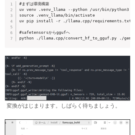
#まずは環境構築

uv venv .venv_llama --python /usr/bin/python3

source .venv_llama/bin/activate

uv pip install -r ./llama.cpp/requirements.txt -
#safetensorsからggufへ

python ./llama.cpp/convert_hf_to_gguf.py ./gemm
変換がはじまります。しばらく待ちましょう。