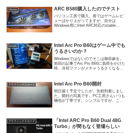
ARC B580購入したのでテスト
Ubuntu
パソコン工房で購入。巷ではゲームレビ
ューばかり上がってますが、自分は
Windows用にIntel ARC対応のstable
diffusionのインストール方法あげたりし
てますのでそちらのレビューを簡単に。
Intel ARC対応のstabl...
Intel Arc Pro B60はゲーム中でも
Ubuntu
うるさいのか？
Windowsではないのでそこは御容赦を。
前回の記事でArc Pro B60に負荷をかけた
時、冷却ファンがメチャうるさくなると
書きました。ゲームの時はどうでしょ
う？性能はArc B580と大差ないことはわ
かっているので、使い勝手の面で調べ
Intel Arc Pro B60開封
グラフィックスカード
て...
明日届く予定でしたが、先程到着しまし
た。開封の写真です。PC工房さんいつも
梱包が丁寧です。シンプルですが、これ
が外装パッケージになります。どこから
開けるんだろう？横からなのね。289mm
とのことで思ったより長いです。スロッ
トカバーはちゃんと...
「Intel ARC Pro B60 Dual 48G
グラフィックスカード
Turbo」が間もなく登場らしい