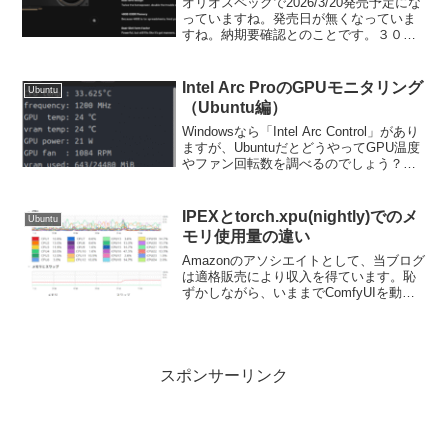
オリオスペックで2026/3/20発売予定にな
っていますね。発売日が無くなっていま
すね。納期要確認とのことです。３０万
とは、さすがに手が出せません・・・。
ですが、48GBはLLMをやるには魅力的で
す。B60を8枚刺しにして「vLLM」で動
Intel Arc ProのGPUモニタリング
Ubuntu
作...
（Ubuntu編）
Windowsなら「Intel Arc Control」があり
ますが、UbuntuだとどうやってGPU温度
やファン回転数を調べるのでしょう？以
前この記事では、GPUのモニタリングに
苦労するという内容を書きました。で
も、VRAMの使用状況やG...
IPEXとtorch.xpu(nightly)でのメ
Ubuntu
モリ使用量の違い
Amazonのアソシエイトとして、当ブログ
は適格販売により収入を得ています。恥
ずかしながら、いままでComfyUIを動作
させるとき上記リンクからIPEXで動作さ
せる方法しか知りませんでした。が、こ
の度# 安定版pip install tor...
スポンサーリンク