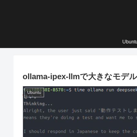
Ubun
ollama-ipex-llmで大きな
Ubuntu