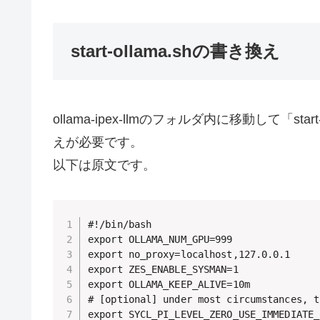
start-ollama.shの書き換え
ollama-ipex-llmのフォルダ内に移動して「s
えが必要です。
以下は原文です。
#!/bin/bash

export OLLAMA_NUM_GPU=999

export no_proxy=localhost,127.0.0.1

export ZES_ENABLE_SYSMAN=1

export OLLAMA_KEEP_ALIVE=10m

# [optional] under most circumstances, t
export SYCL_PI_LEVEL_ZERO_USE_IMMEDIATE_