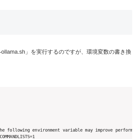
tart-ollama.sh」を実行するのですが、環境変数の書き換
he following environment variable may improve performanc
COMMANDLISTS=1
