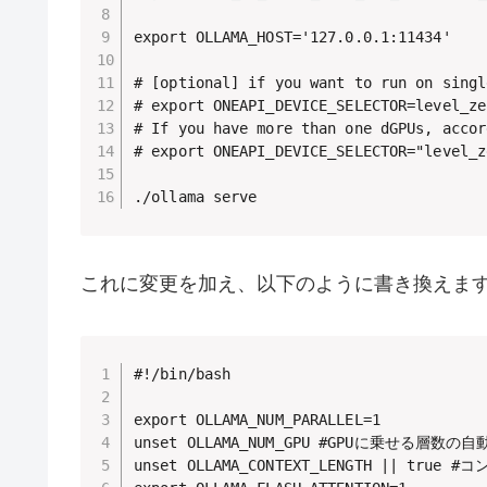
export OLLAMA_HOST='127.0.0.1:11434'

# [optional] if you want to run on singl
# export ONEAPI_DEVICE_SELECTOR=level_zer
# If you have more than one dGPUs, accor
# export ONEAPI_DEVICE_SELECTOR="level_z
./ollama serve
これに変更を加え、以下のように書き換えま
#!/bin/bash

export OLLAMA_NUM_PARALLEL=1

unset OLLAMA_NUM_GPU #GPUに乗せる層数の自
unset OLLAMA_CONTEXT_LENGTH || true