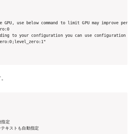
e GPU, use below command to limit GPU may improve perfor
o:0

ding to your configuration you can use configuration lik
ero:0;level_zero:1"

す。
動指定

 #コンテキストも自動指定
