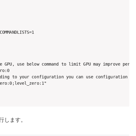
COMMANDLISTS=1

e GPU, use below command to limit GPU may improve perfor
o:0

ding to your configuration you can use configuration lik
ero:0;level_zero:1"

を実行します。