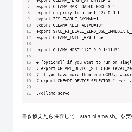
export OLLAMA_FLASH_ATTENTION=1

export OLLAMA_MAX_LOADED_MODELS=1

export no_proxy=localhost,127.0.0.1

export ZES_ENABLE_SYSMAN=1

export OLLAMA_KEEP_ALIVE=10m

export SYCL_PI_LEVEL_ZERO_USE_IMMEDIATE_
export OLLAMA_INTEL_GPU=true

export OLLAMA_HOST='127.0.0.1:11434'

# [optional] if you want to run on singl
# export ONEAPI_DEVICE_SELECTOR=level_zer
# If you have more than one dGPUs, accor
# export ONEAPI_DEVICE_SELECTOR="level_z
./ollama serve
書き換えたら保存して「start-ollama.sh」