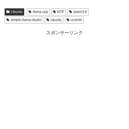
Ubuntu
llama.cpp
MTP
qwen3.6
simple-llama-studio
ubuntu
unsloth
スポンサーリンク