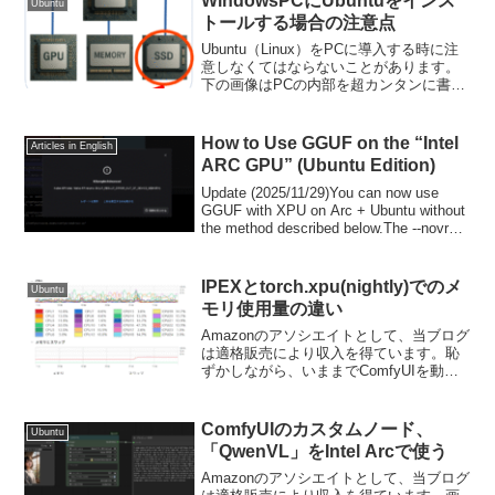
WindowsPCにUbuntuをインス
Ubuntu
トールする場合の注意点
Ubuntu（Linux）をPCに導入する時に注
意しなくてはならないことがあります。
下の画像はPCの内部を超カンタンに書い
たものです。ストレージと呼ばれるもの
（最近はSSD）にOS（Windowsなど）が
入っているのですが、PC購入時にオプ...
How to Use GGUF on the “Intel
Articles in English
ARC GPU” (Ubuntu Edition)
Update (2025/11/29)You can now use
GGUF with XPU on Arc + Ubuntu without
the method described below.The --novram
option ...
IPEXとtorch.xpu(nightly)でのメ
Ubuntu
モリ使用量の違い
Amazonのアソシエイトとして、当ブログ
は適格販売により収入を得ています。恥
ずかしながら、いままでComfyUIを動作
させるとき上記リンクからIPEXで動作さ
せる方法しか知りませんでした。が、こ
の度# 安定版pip install tor...
ComfyUIのカスタムノード、
Ubuntu
「QwenVL」をIntel Arcで使う
Amazonのアソシエイトとして、当ブログ