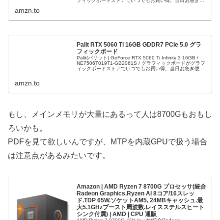
フィックボードストアでいつでもお買い得。当日お急ぎ便
対象商品は、当日お届け可能です。...
amzn.to
Palit RTX 5060 Ti 16GB GDDR7 PCIe 5.0 グラ
フィックボード
Palit(パリット) GeForce RTX 5060 Ti Infinity 3 16GB /
NE7506T019T1-GB2061S / グラフィックボードがグラフ
ィックボードストアでいつでもお買い得。当日お急ぎ便対
象商品は、当日お...
amzn.to
もし、メインメモリが大量にあるって人は8700Gもおもし
ろいかも。
PDFを見て欲しいんですが、MTPを内蔵GPUで扱う場合
は注意点があるみたいです。
Amazon | AMD Ryzen 7 8700G プロセッサ(統合
Radeon Graphics.Ryzen AI 8コア/16スレッ
ド.TDP 65W.ソケットAM5, 24MBキャッシュ.最
大5.1GHzブースト周波数.レイスステルスヒート
シンク付属) | AMD | CPU 通販