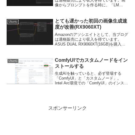
は適格販売により収入を得ています。画
像からプロンプトを作る時に、「LM
Studio Nodes for ComfyUI」というカスタ
ムノードがよく使われているようです
ね。今回自分が紹介するのは「C...
とても遅かった初回の画像生成速
Ubuntu
度が改善(RX9060XT)
Amazonのアソシエイトとして、当ブログ
は適格販売により収入を得ています。
ASUS DUAL RX9060XT(16GB)を購入上
の記事で画像生成のハローアスカベンチ
について書きましたが、この記事でも書
かれているとおりVAEがかなり改善さ...
ComfyUIでカスタムノードをイン
Ubuntu
ストールする
生成AIを触っていると、必ず登場する
「ComfyUI」と「カスタムノード」。
Intel Arc環境での「ComfyUI」のインスト
ール方法はこちらの記事に書いていま
す。今回は「カスタムノード」のインス
トール方法を書き留めておきます。例と
して...
スポンサーリンク