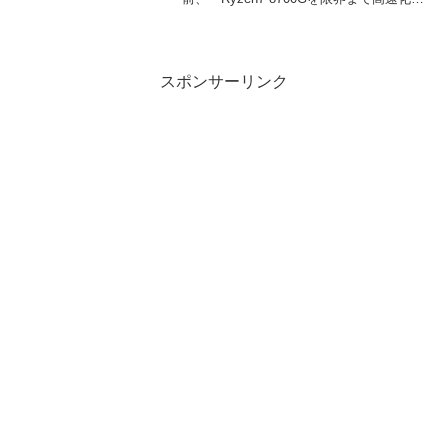
よう（TheRockでROCｍをビルド）」で
ROCmとpytorchのビルドにチャレンジし
ました。ですが、記事のと...
スポンサーリンク