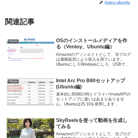
toaru-ubuntu
関連記事
OSのインストールメディアを作
Ubuntu
る（Ventoy、Ubuntu編）
Amazonのアソシエイトとして、当ブログ
は適格販売により収入を得ています。
UbuntuにしろWindowsにしろ、USBでイ
ンストールメディアをつくるのにどんな
ソフトを使うでしょうか？有名なのは
「balena Etcher」「Rufus」...
Intel Arc Pro B60セットアップ
Ubuntu
(Ubuntu編)
基本的にB580の時とドライバやoneAPIの
セットアップに違いはあまりありませ
ん。Ubuntuは25.10を使用します
2025/11/22の時点では、Arc Pro B60を使
う場合、Ubuntu25.10が推奨されています
のでこの記事で...
SkyReelsを使って動画を生成し
Ubuntu
てみる
Amazonのアソシエイトとして、当ブログ