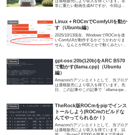
は適格販売により収入を得ています。非
常に重たい動画生成AIですが、今回は
「SkyReels」を使ってComfyUIで動かし
てみます。Ubuntuで動作させています
が、Windowsでも同様だと思いま...
Linux + ROCmでComfyUIを動か
Ubuntu
す（Ubuntu編）
2025/10/13現在、WindowsでROCmを使
いComfyUIが動作するかどうかわかりま
せん。なんとかROCとかで動くみたいな
話は聞いたことがありますが、興味ない
ので。勉強不足でした。TheRockは
ROCmの新しいビルドシステムと...
gpt-oss:20b(120b)をARC B570
Ubuntu
で動かす(llama.cpp)（Ubuntu
編）
Amazonのアソシエイトとして、当ブログ
は適格販売により収入を得ています。先
日、この記事やこの記事で「ollama-ipex-
llm」について書きました。本家ollamaで
は対応していないIntel ARC B570を動作
させることができ...
TheRock版ROCmをpipでインス
Ubuntu
トールしよう(ROCmのビルドな
んてやってられるか！)
Amazonのアソシエイトとして、当ブログ
は適格販売により収入を得ています。以
前、「Ryzen7 8700Gを限界まで高速化し