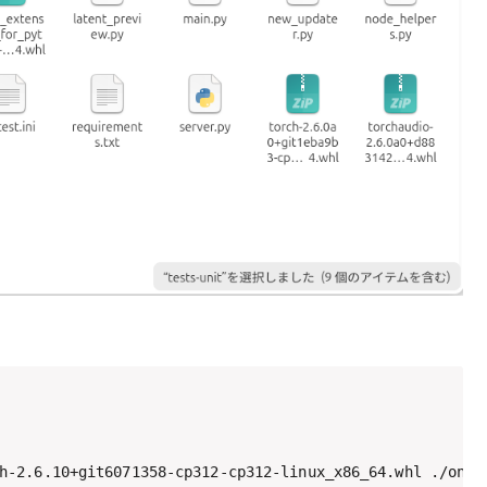
h-2.6.10+git6071358-cp312-cp312-linux_x86_64.whl ./onec