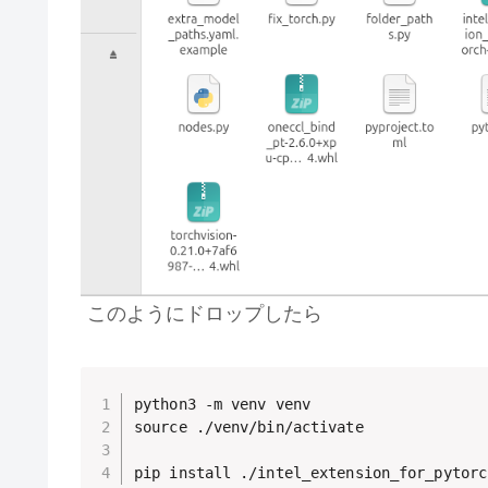
このようにドロップしたら
python3 -m venv venv

source ./venv/bin/activate

pip install ./intel_extension_for_pytorc