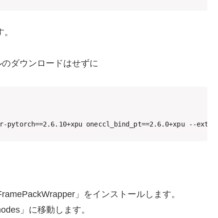
す。
ルのダウンロードはせずに
r-pytorch==2.6.10+xpu oneccl_bind_pt==2.6.0+xpu --extra
I-FramePackWrapper」をインストールします。
om_nodes」に移動します。