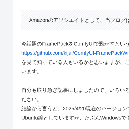
Amazonのアソシエイトとして、当ブロ
今話題のFramePackをComfyUIで動かすとい
https://github.com/kijai/ComfyUI-FramePackW
を見て知っている人もいるかと思いますが、これを
います。
自分も取り急ぎ記事にしましたので、いろい
ださい。
結論から言うと、2025/4/20現在のバージ
Ubuntu編としていますが、たぶんWindow