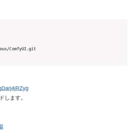
ous/ComfyUI.git

gDarj4jRZyg
ードします。
登場