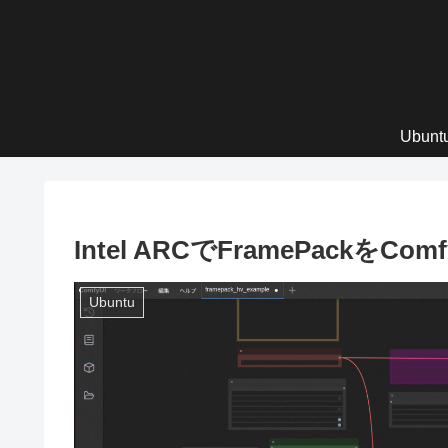
Ubun
Intel ARCでFramePackをC
Ubuntu