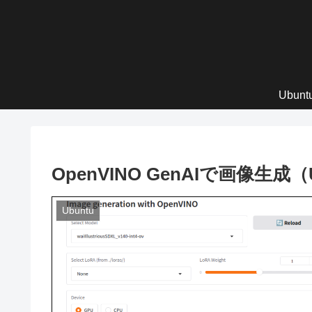
Ubun
OpenVINO GenAIで画像生成（
Ubuntu